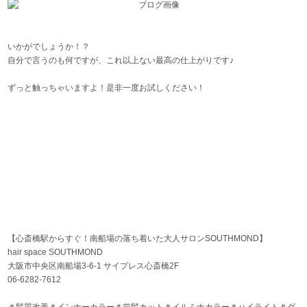
いかがでしょうか！？
自分で言うのも何ですが、これ以上ない最高の仕上がりです♪
ずっと触っちゃいますよ！是非一度お試しください！
【心斎橋駅からすぐ！南船場の落ち着いた大人サロンSOUTHMOND】
hair space SOUTHMOND
大阪市中央区南船場3-6-1 サイプレス心斎橋2F
06-6282-7612
＃髪質改善＃インナーカラー＃前髪カット＃イルミナカラー＃ハイライト＃ダ