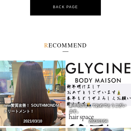
BACK PAGE
R
E
C
O
M
M
E
N
D
new髪質改善！ SOUTHMONDＭ
新年明けましておめでとうござい
トリートメント！
ます。
2021/03/10
2023/01/04