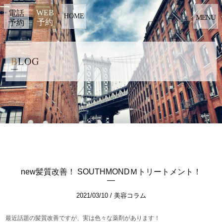
WEB
電話
HOME
MENU
予約
予約
BLOG
new髪質改善！ SOUTHMONDＭトリートメント！
2021/03/10
美容コラム
最近話題の髪質改善ですが、実は色々な薬剤があります！