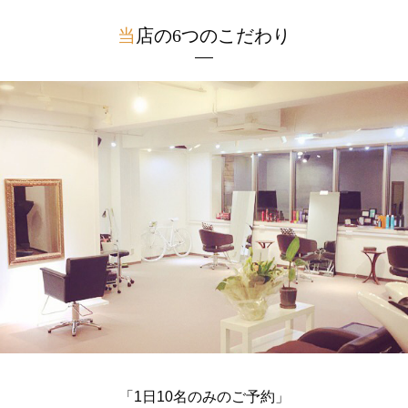
当
店
の
6
つ
の
こ
だ
わ
り
「1日10名のみのご予約」