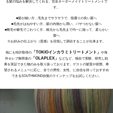
る髪の悩みを解決してくれる、完全オーダーメイドトリートメントで
す。
■髪が細い方…毛先までサラサラで、指通りの良い髪へ
■毛先がはねやすい方…髪の内側から潤い、パサつかない髪へ
■剛毛や癖毛でごわつく方…根元から毛先まで均一に揃って、柔らかい
髪へ
※お好みの仕上がり（質感）を目指して調合することが出来ます。
「TOKIOインカラミトリートメント」
他にも特許取得の
や海
「OLAPLEX」
外セレブ御用達の
などなど、独自で実験、研究し効
果を実証できた物のみを取り扱っております。ゲストの髪質や状態、希
望されるメニューに応じ、全ての男性、女性、に自信を持っておすすめ
できるSOUTHMOND自慢のラインナップをお試しください。