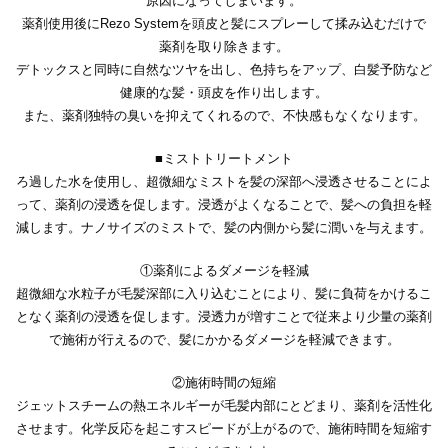
原因になってしまいます。
薬剤使用後にRezo Systemを頭皮と髪にスプレーして揉み込むだけで
薬剤を取り除きます。
デトックスと同時に自然なツヤを出し、色持ちをアップ、白髪予防など
健康的な髪・頭皮を作り出します。
また、薬剤独特の臭いを抑えてくれるので、不快感もなくなります。
■ミストトリートメント
ろ過した水を使用し、超微細なミストを髪の深部へ浸透させることによ
って、薬剤の浸透を促します。浸透がよくなることで、髪への負担を軽
減します。ナノサイズのミストで、髪の内側から髪に潤いを与えます。
①薬剤によるダメージを軽減
超微細な水粒子が毛髪深部に入り込むことにより、髪に負荷をかけるこ
となく薬剤の浸透を促します。浸透力が増すことで従来より少量の薬剤
で施術が行えるので、髪にかかるダメージを軽減できます。
②施術時間の短縮
ジェットスチームの熱エネルギーが毛髪内部にとどまり、薬剤を活性化
させます。化学反応を起こすスピードが上がるので、施術時間を短縮す