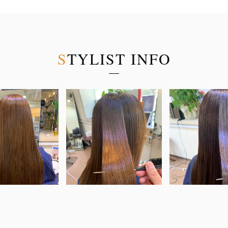
S
T
Y
L
I
S
T
I
N
F
O