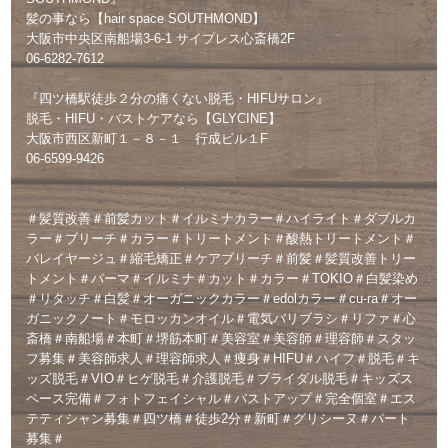
髪の事なら【hair space SOUTHMOND】
大阪市中央区南船場3-6-1 サイプレス心斎橋2F
06-6282-7612
『四ツ橋駅徒歩２分の痛くない脱毛・HIFUサロン』
脱毛・HIFU・バストケアなら【GLYCINE】
大阪市西区新町１－８－１ 行成ビル１F
06-6599-9426
＃髪質改善＃前髪カット＃イルミナカラー＃ハイライト＃ダブルカ
ラー＃ブリーチ＃カラー＃トリートメント＃酸熱トリートメント＃
バレイヤージュ＃縮毛矯正＃ケアブリーチ＃前髪＃髪質改善トリー
トメント＃パーマ＃イルミナ＃カット＃カラー＃TOKIO＃白髪染め
＃リタッチ＃白髪＃オーガニックカラー＃edolカラー＃cu-ra＃オー
ガニックノート＃モロッカンオイル＃電気バリブラシ＃リファ＃心
斎橋＃南船場＃本町＃堺筋本町＃美容室＃美容師＃理容師＃スタッ
フ募集＃美容師求人＃理容師求人＃痩身＃HIFU＃ハイフ＃脱毛＃キ
ッズ脱毛＃VIO＃ヒゲ脱毛＃介護脱毛＃ブライダル脱毛＃キッズス
ペース完備＃フォトフェイシャル＃バストアップ＃完全個室＃エス
テティシャン募集＃四ツ橋＃徒歩2分＃新町＃グリシーヌ＃パート
募集＃