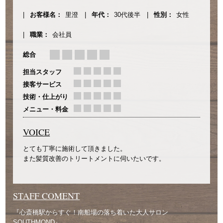
お客様名：
里澄
年代：
30代後半
性別：
女性
職業：
会社員
総合
担当スタッフ
接客サービス
技術・仕上がり
メニュー・料金
VOICE
とても丁寧に施術して頂きました。
また髪質改善のトリートメントに伺いたいです。
STAFF COMENT
『心斎橋駅からすぐ！南船場の落ち着いた大人サロン
SOUTHMOND』