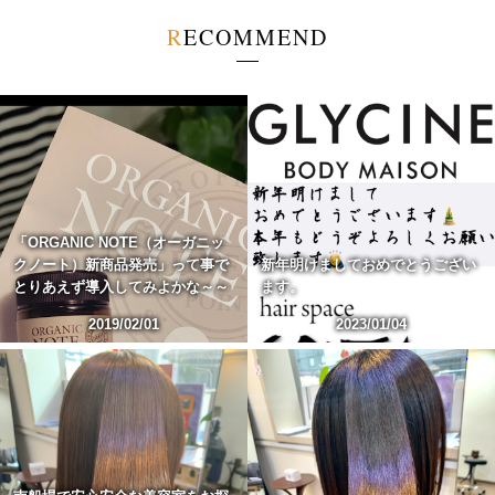
R
E
C
O
M
M
E
N
D
「ORGANIC NOTE（オーガニッ
クノート）新商品発売」って事で
新年明けましておめでとうござい
とりあえず導入してみよかな～～
ます。
2019/02/01
2023/01/04