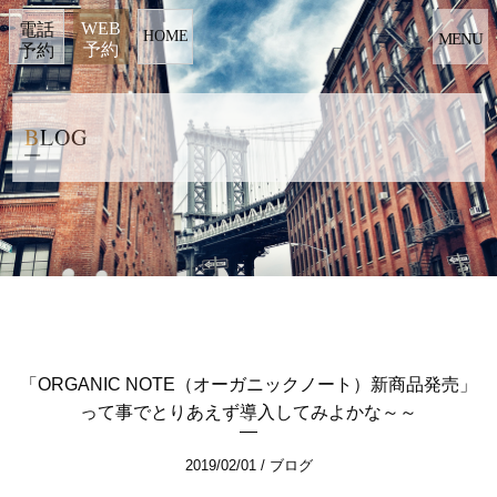
WEB
電話
HOME
MENU
予約
予約
BLOG
「ORGANIC NOTE（オーガニックノート）新商品発売」
って事でとりあえず導入してみよかな～～
2019/02/01
ブログ