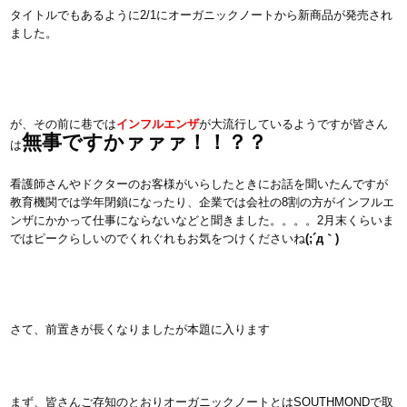
タイトルでもあるように2/1にオーガニックノートから新商品が発売され
ました。
が、その前に巷では
インフルエンザ
が大流行しているようですが皆さん
無事ですかァァァ！！？？
は
看護師さんやドクターのお客様がいらしたときにお話を聞いたんですが
教育機関では学年閉鎖になったり、企業では会社の8割の方がインフルエ
ンザにかかって仕事にならないなどと聞きました。。。。2月末くらいま
ではピークらしいのでくれぐれもお気をつけくださいね
(;´д｀)
さて、前置きが長くなりましたが本題に入ります
まず、皆さんご存知のとおりオーガニックノートとはSOUTHMONDで取