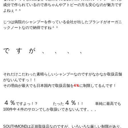
成分で作られているので赤ちゃんやアトピーの方も安心なのが魅力です
よねぇ＾＾
じつは病院のシャンプーを作っている会社が出したブランドがオーガニ
ックノートなので納得ですね＾＾
で す が 、 、 、 、
それだけこだわった素晴らしいシャンプーなのですがなかなか取扱店舗
がないんですっ！！
その理由が最大でも日本国内で取扱店舗を
4％
に制限してるんです！
４％
４％
ですよっ！？ たった
！！ 単純に最高でも
100件中４件のサロンでしか取扱いできないんです。。。
SOUTHMONDは正規取扱店なのですが、いろいろな厳しい制限があり、