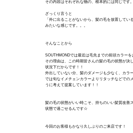
その内容はそれぞれな物の、根本的には同じです
ざっくり言うと
「外に出ることがないから、髪の毛を放置してい
みたいな感じです。。。
そんなことから
SOUTHMONDでは最近は毛先までの前頭カラー
その理由は、この時期皆さんの髪の毛の状態が決
状況下だからです！！
外出していない分、髪のダメージも少なく、カラ
では旬なイメチェンカラーよりリタッチなどでの
うに考えて提案しています！！
髪の毛の状態がいい時こそ、持ちのいい髪質改善
状態で過ごせるんです☆
今回のお客様もかなり久しぶりのご来店です！